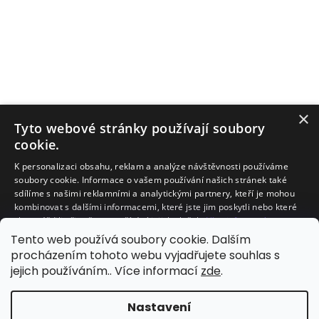
×
Tyto webové stránky používají soubory
cookie.
K personalizaci obsahu, reklam a analýze návštěvnosti používáme
soubory cookie. Informace o vašem používání našich stránek také
sdílíme s našimi reklamními a analytickými partnery, kteří je mohou
kombinovat s dalšími informacemi, které jste jim poskytli nebo které
Facebook
shromáždili při vašem používání jejich služeb.
Více informací
Tento web používá soubory cookie. Dalším
NEZBYTNĚ NUTNÉ SOUBORY
procházením tohoto webu vyjadřujete souhlas s
jejich používáním.. Více informací
zde
.
VÝKONOVÉ SOUBORY
SOUBORY CÍLENÍ
Nastavení
Vytvořil Shoptet
FUNKČNÍ SOUBORY