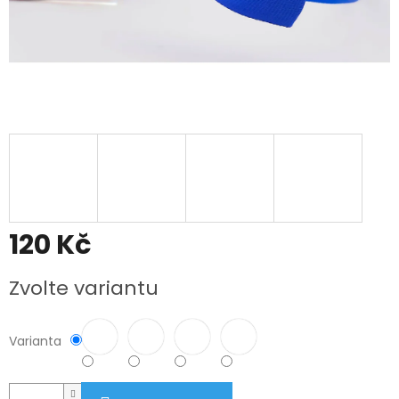
120 Kč
Měrná
Zvolte variantu
cena:
Varianta