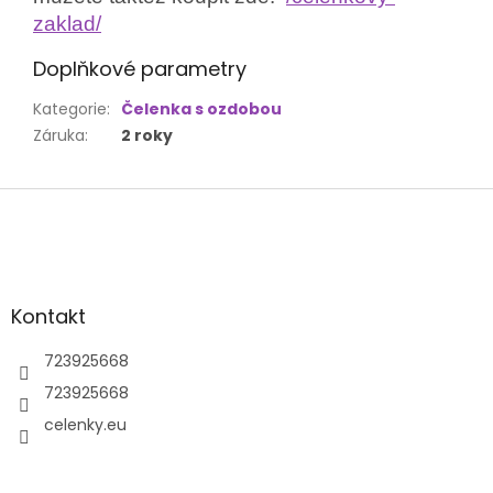
zaklad/
Doplňkové parametry
Kategorie
:
Čelenka s ozdobou
Záruka
:
2 roky
Z
á
p
a
t
Kontakt
í
723925668
723925668
celenky.eu