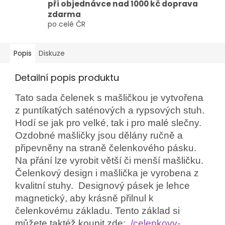
při objednávce nad 1000 kč doprava
zdarma
po celé ČR
Popis
Diskuze
Detailní popis produktu
Tato sada čelenek s mašličkou je vytvořena
z puntíkatých saténových a rypsových stuh.
Hodí se jak pro velké, tak i pro malé slečny.
Ozdobné mašličky jsou dělány ručně a
připevněny na straně čelenkového pásku.
Na přání lze vyrobit větší či menší mašličku.
Čelenkový design i mašlička je vyrobena z
kvalitní stuhy. Designový pásek je lehce
magnetický, aby krásně přilnul k
čelenkovému základu. Tento základ si
můžete taktéž koupit zde:
/celenkovy-