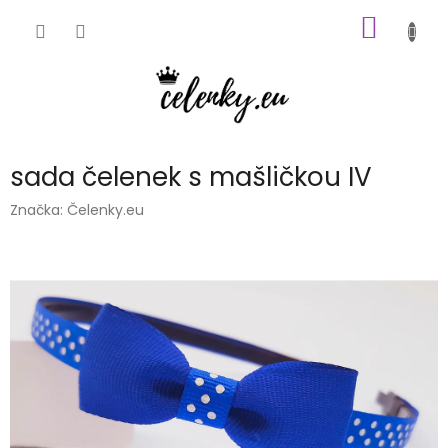
Přejít
NÁKUP
na
obsah
KOŠÍK
sada čelenek s mašličkou IV
Značka:
Čelenky.eu