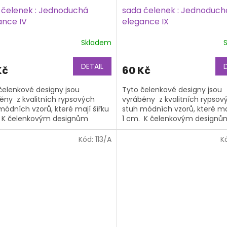
 čelenek : Jednoduchá
sada čelenek : Jednoduch
ance IV
elegance IX
Skladem
DETAIL
Kč
60 Kč
čelenkové designy jsou
Tyto čelenkové designy jsou
ěny z kvalitních rypsových
vyráběny z kvalitních rypsov
módních vzorů, které mají šířku
stuh módních vzorů, které maj
 K čelenkovým designům
1 cm. K čelenkovým designů
bujete také čelenkový základ,
potřebujete také čelenkový z
na...
Kód:
113/A
K