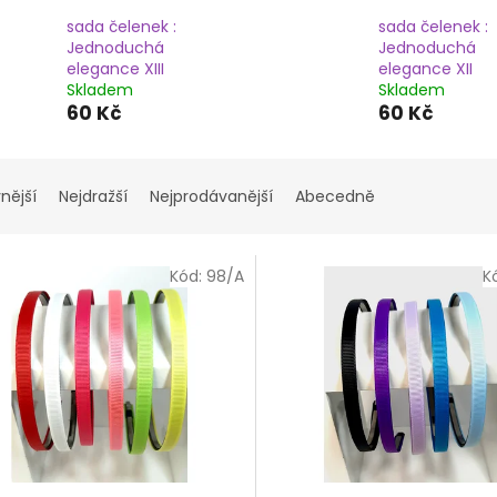
sada čelenek :
sada čelenek :
Jednoduchá
Jednoduchá
elegance XIII
elegance XII
Skladem
Skladem
60 Kč
60 Kč
nější
Nejdražší
Nejprodávanější
Abecedně
Kód:
98/A
K