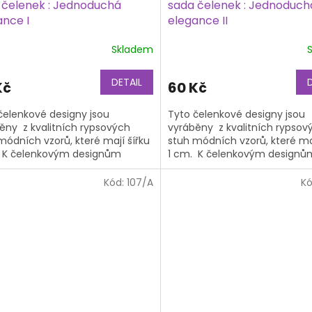
 čelenek : Jednoduchá
sada čelenek : Jednoduch
ance I
elegance II
Skladem
DETAIL
Kč
60 Kč
čelenkové designy jsou
Tyto čelenkové designy jsou
ěny z kvalitních rypsových
vyráběny z kvalitních rypsov
módních vzorů, které mají šířku
stuh módních vzorů, které maj
 K čelenkovým designům
1 cm. K čelenkovým designů
bujete také čelenkový základ,
potřebujete také čelenkový z
na...
Kód:
107/A
K