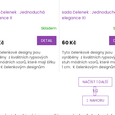
 čelenek : Jednoduchá
sada čelenek : Jednoduch
ance X
elegance XI
Skladem
DETAIL
Kč
60 Kč
čelenkové designy jsou
Tyto čelenkové designy jsou
ěny z kvalitních rypsových
vyráběny z kvalitních rypsov
módních vzorů, které mají šířku
stuh módních vzorů, které maj
 K čelenkovým designům
1 cm. K čelenkovým designů
bujete také čelenkový základ,
potřebujete také čelenkový z
na...
NAČÍST 1 DALŠÍ
S
1
2
t
O
r
v
NAHORU
á
l
n
á
k
d
o