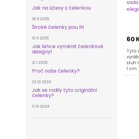
sada
k
Jak na účesy s čelenkou
eleg
t
ů
19.11.2025
Široké čelenky jsou IN
60 
13.11.2025
Jak lehce vyměnit čelenkové
Tyto 
designy!
vyráb
stuh 
21.1.2025
1 cm.
Proč naše čelenky?
potře
na...
23.10.2024
Jak se rodily tyto originální
čelenky?
11.10.2024