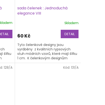
á
sada čelenek : Jednoduchá
elegance VIII
Skladem
Skladem
DETAIL
DETAIL
60 Kč
Tyto čelenkové designy jsou
ých
vyráběny z kvalitních rypsových
í šířku
stuh módních vzorů, které mají šířku
m
1 cm. K čelenkovým designům
áklad,
potřebujete také čelenkový základ,
na...
d:
128/A
Kód:
131/A