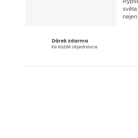
Rypso
světa
nejen 
Dárek zdarma
Ke každé objednávce
Z
á
p
a
t
í