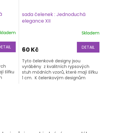
á
sada čelenek : Jednoduchá
elegance XII
Skladem
Skladem
DETAIL
DETAIL
60 Kč
Tyto čelenkové designy jsou
ých
vyráběny z kvalitních rypsových
í šířku
stuh módních vzorů, které mají šířku
m
1 cm. K čelenkovým designům
áklad,
potřebujete také čelenkový základ,
na...