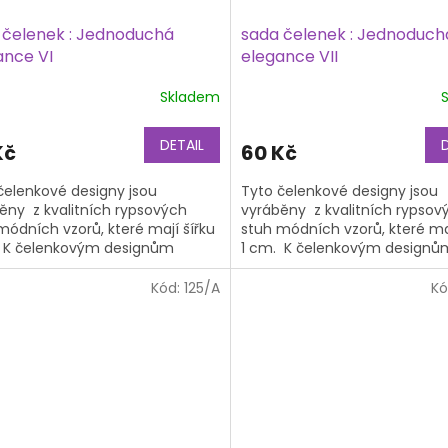
 čelenek : Jednoduchá
sada čelenek : Jednoduch
ance VI
elegance VII
Skladem
DETAIL
Kč
60 Kč
čelenkové designy jsou
Tyto čelenkové designy jsou
ěny z kvalitních rypsových
vyráběny z kvalitních rypsov
módních vzorů, které mají šířku
stuh módních vzorů, které maj
 K čelenkovým designům
1 cm. K čelenkovým designů
bujete také čelenkový základ,
potřebujete také čelenkový z
na...
Kód:
125/A
Kó