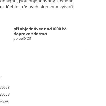
 designů, jsou objednávány z celého
 z těchto krásných stuh vám vytvoří
při objednávce nad 1000 kč
doprava zdarma
po celé ČR
t
25668
25668
nky.eu