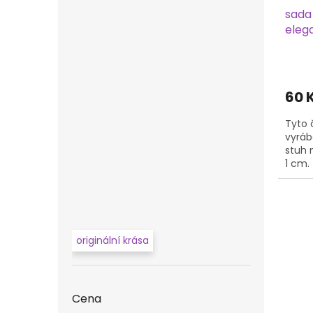
sada
eleg
60 
Tyto 
vyráb
stuh 
1 cm.
potře
na...
originální krása
Cena