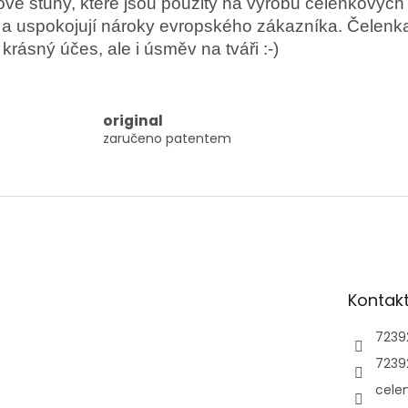
vé stuhy, které jsou použity na výrobu čelenkových
a
v
c
 a uspokojují nároky evropského zákazníka. Čelenka
á
í
n
krásný účes, ale i úsměv na tváři :-)
p
í
r
v
k
original
y
zaručeno patentem
v
ý
p
i
s
u
Kontak
7239
7239
cele