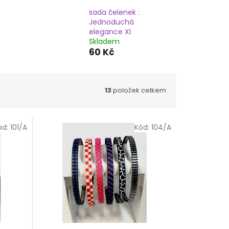
sada čelenek :
Jednoduchá
elegance XI
Skladem
60 Kč
13
položek celkem
ód:
101/A
Kód:
104/A