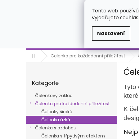
Přejít
723925668
na
Tento web používá
obsah
vyjadřujete souhlas
Nastavení
Čelenkový základ
Čelenka pro každodenní př
Domů
Čelenka pro každodenní příležitost
P
Čel
o
Přeskočit
s
Kategorie
kategorie
t
Tyto
r
které
Čelenkový základ
a
Čelenka pro každodenní příležitost
n
K če
Čelenky široké
n
desi
í
Čelenka úzká
p
Čelenka s ozdobou
Nejp
a
Čelenka s třpytivým efektem