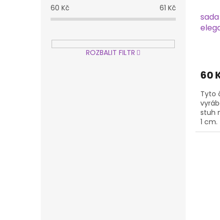
60
Kč
61
Kč
sada
eleg
ROZBALIT FILTR
60 
Tyto 
vyráb
stuh 
1 cm.
potře
na...