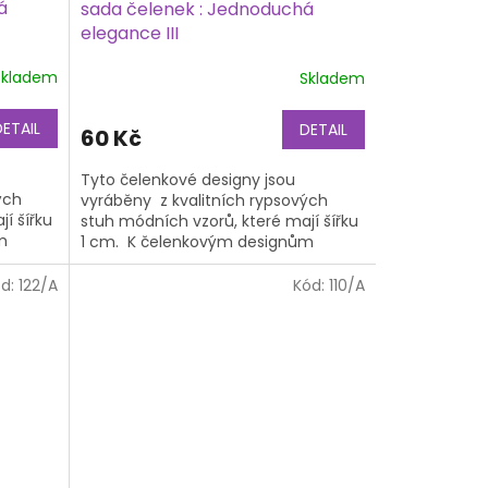
á
sada čelenek : Jednoduchá
elegance III
Skladem
Skladem
DETAIL
DETAIL
60 Kč
Tyto čelenkové designy jsou
ých
vyráběny z kvalitních rypsových
í šířku
stuh módních vzorů, které mají šířku
m
1 cm. K čelenkovým designům
áklad,
potřebujete také čelenkový základ,
na...
ód:
122/A
Kód:
110/A