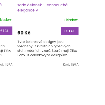
á
sada čelenek : Jednoduchá
elegance V
Skladem
Skladem
DETAIL
DETAIL
60 Kč
Tyto čelenkové designy jsou
ých
vyráběny z kvalitních rypsových
í šířku
stuh módních vzorů, které mají šířku
m
1 cm. K čelenkovým designům
áklad,
potřebujete také čelenkový základ,
na...
ód:
116/A
Kód:
119/A