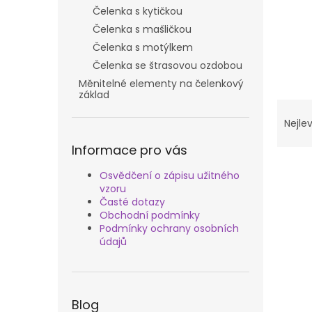
n
Čelenka s kytičkou
e
Čelenka s mašličkou
l
Čelenka s motýlkem
Čelenka se štrasovou ozdobou
Měnitelné elementy na čelenkový
základ
Ř
a
Nejlev
z
Informace pro vás
e
V
n
Osvědčení o zápisu užitného
ý
í
vzoru
p
p
Časté dotazy
i
r
Obchodní podmínky
s
o
Podmínky ochrany osobních
p
d
údajů
r
u
o
k
d
t
u
ů
Blog