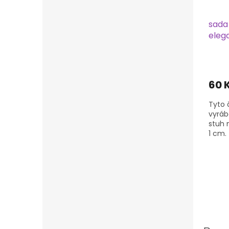
sada
eleg
60 
Tyto 
vyráb
stuh 
1 cm.
potře
na...