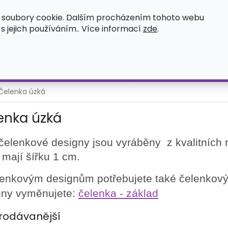
OSVĚDČENÍ O ZÁPISU UŽITNÉHO VZORU
ČASTÉ DOTAZY
O
 soubory cookie. Dalším procházením tohoto webu
 s jejich používáním.. Více informací
zde
.
HLEDAT
íležitost
Čelenka s ozdobou
Měnitelné elementy na č
Čelenka úzká
enka úzká
 čelenkové designy jsou vyráběny z kvalitních
 mají šířku 1 cm.
lenkovým designům potřebujete také čelenkový 
gny vyměnujete:
čelenka - základ
rodávanější