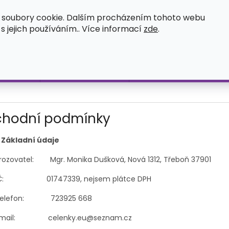
OSVĚDČENÍ O ZÁPISU UŽITNÉHO VZORU
ČASTÉ DOTAZY
O
 soubory cookie. Dalším procházením tohoto webu
 s jejich používáním.. Více informací
zde
.
HLEDAT
íležitost
Čelenka s ozdobou
Měnitelné elementy na č
hodní podmínky
. Základní údaje
rozovatel: Mgr. Monika Dušková, Nová 1312, Třeboň 37901
Č: 01747339, nejsem plátce DPH
elefon: 723925 668
mail: celenky.eu@seznam.cz