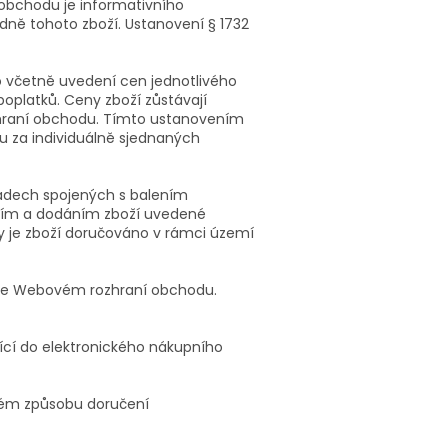
obchodu je informativního
dně tohoto zboží. Ustanovení § 1732
 včetně uvedení cen jednotlivého
poplatků. Ceny zboží zůstávají
zhraní obchodu. Tímto ustanovením
 za individuálně sjednaných
adech spojených s balením
ením a dodáním zboží uvedené
y je zboží doručováno v rámci území
ř ve Webovém rozhraní obchodu.
ící do elektronického nákupního
ném způsobu doručení