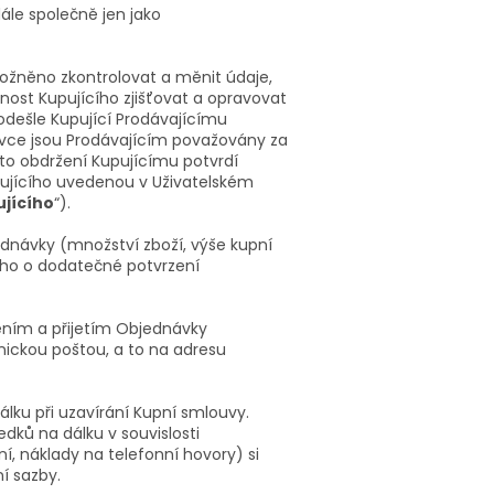
le společně jen jako
ožněno zkontrolovat a měnit údaje,
žnost Kupujícího zjišťovat a opravovat
odešle Kupující Prodávajícímu
vce jsou Prodávajícím považovány za
to obdržení Kupujícímu potvrdí
pujícího uvedenou v Uživatelském
ujícího
“).
ednávky (množství zboží, výše kupní
ího o dodatečné potvrzení
ením a přijetím Objednávky
nickou poštou, a to na adresu
lku při uzavírání Kupní smlouvy.
dků na dálku v souvislosti
í, náklady na telefonní hovory) si
ní sazby.