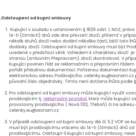
.Odstoupení od kupní smlouvy
Kupující v souladu s ustanovením § 1829 odst. 1, NOZ, právo
14-ti (čtrnácti) dnů ode dne převzetí zboží, přičemž v pří
několik druhů zboží nebo dodání několika částí, běží tato lh
dodávky zboží. Odstoupení od Kupní smlouvy musí být Prod
uvedené v předchozí větě. Vzhledem k charakteru zboží je K
stranou (smluvním Přepravcem) zboží zkontrolovat. V přípa
Kupující povinen řídit se reklamačním a přepravním řádem
pořídit příslušnou dokumentaci. Pořízenou dokumentaci Kupu
elektronickou adresu Podávajícího: celenky.eu@seznam.cz
původní číslo objednávky. Tímto není dotčena lhůta podle § 
Pro odstoupení od kupní smlouvy může kupující využit vzo
prodávajícím tj.
reklamačni-protokol
, který může kupující z
provozovny prodávajícího ( Nová 1312, Třeboň) či na adresu 
celenky.eu@seznam.cz
V případě odstoupení od kupní smlouvy dle čl. 5.2 VOP se k
musí být prodávajícímu vráceno do 14-ti (čtrnácti) dnů o
prodávajícímu. Odstoupí-li kupující od kupní smlouvy, nese 