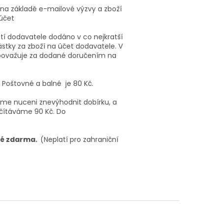
na základě e-mailové výzvy a zboží
účet
í dodavatele dodáno v co nejkratší
ástky za zboží na účet dodavatele. V
e považuje za dodané doručením na
 Poštovné a balné je 80 Kč.
sme nuceni znevýhodnit dobírku, a
očítáváme 90 Kč. Do
lné zdarma.
(Neplatí pro zahraniční