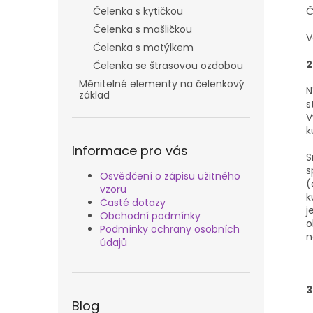
n
Čelenka s kytičkou
Č
e
Čelenka s mašličkou
l
V
Čelenka s motýlkem
2
Čelenka se štrasovou ozdobou
Měnitelné elementy na čelenkový
N
základ
s
V
k
Informace pro vás
S
s
Osvědčení o zápisu užitného
(
vzoru
k
Časté dotazy
j
Obchodní podmínky
o
Podmínky ochrany osobních
n
údajů
3
Blog