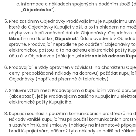
informace o nákladech spojených s dodáním zboží (dá
„
Objednávka
“).
Před zasláním Objednávky Prodávajícímu je Kupujícímu um
které do Objednávky Kupující vložil, a to i s ohledem na mo
chyby vzniklé při zadávání dat do Objednávky. Objednávku 
kliknutím na tlačítko „
Objednat
“. Údaje uvedené v Objedná
správné. Prodávající neprodleně po obdržení Objednávky to
elektronickou poštou, a to na adresu elektronické pošty Ku
účtu či v Objednávce (dále jen „
elektronická adresa Kup
Prodávající je vždy oprávněn v závislosti na charakteru Obj
ceny, předpokládané náklady na dopravu) požádat Kupujíc
Objednávky (například písemně či telefonicky).
Smluvní vztah mezi Prodávajícím a Kupujícím vzniká doruč
(akceptací), jež je Prodávajícím zasláno Kupujícímu elektro
elektronické pošty Kupujícího.
Kupující souhlasí s použitím komunikačních prostředků na dá
Náklady vzniklé Kupujícímu při použití komunikačních prostře
s uzavřením Kupní smlouvy (náklady na internetové připojen
hradí Kupující sám, přičemž tyto náklady se neliší od základ