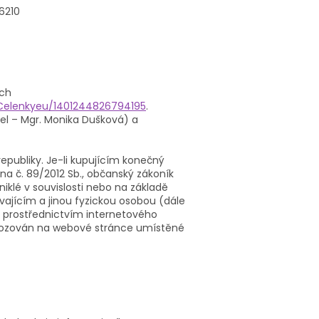
6210
ých
Celenkyeu/1401244826794195
.
el – Mgr. Monika Dušková) a
publiky. Je-li kupujícím konečný
na č. 89/2012 Sb., občanský zákoník
iklé v souvislosti nebo na základě
vajícím a jinou fyzickou osobou (dále
) prostřednictvím internetového
ovozován na webové stránce umístěné