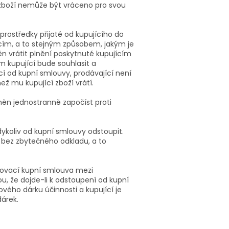
 zboží nemůže být vráceno pro svou
prostředky přijaté od kupujícího do
ícím, a to stejným způsobem, jakým je
něn vrátit plnění poskytnuté kupujícím
ím kupující bude souhlasit a
cí od kupní smlouvy, prodávající není
ež mu kupující zboží vrátí.
něn jednostranně započíst proti
dykoliv od kupní smlouvy odstoupit.
 bez zbytečného odkladu, a to
arovací kupní smlouva mezi
, že dojde-li k odstoupení od kupní
ého dárku účinnosti a kupující je
dárek.