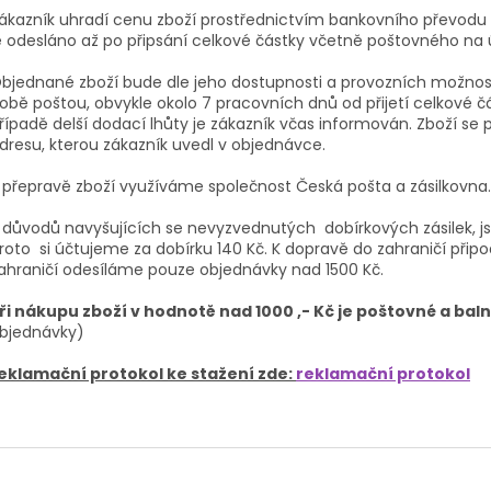
ákazník uhradí cenu zboží prostřednictvím bankovního převodu 
e odesláno až po připsání celkové částky včetně poštovného na 
bjednané zboží bude dle jeho dostupnosti a provozních možnost
obě poštou, obvykle okolo 7 pracovních dnů od přijetí celkové č
řípadě delší dodací lhůty je zákazník včas informován. Zboží s
dresu, kterou zákazník uvedl v objednávce.
 přepravě zboží využíváme společnost Česká pošta a zásilkovna.
 důvodů navyšujících se nevyzvednutých dobírkových zásilek, j
roto si účtujeme za dobírku 140 Kč. K dopravě do zahraničí přip
ahraničí odesíláme pouze objednávky nad 1500 Kč.
ři nákupu zboží v hodnotě nad 1000 ,- Kč je poštovné a ba
bjednávky)
eklamační protokol ke stažení zde:
reklamační protokol