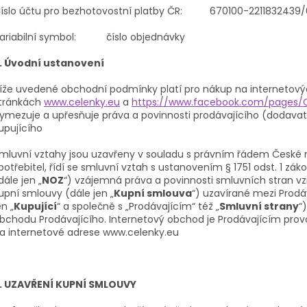
íslo účtu pro bezhotovostní platby ČR: 670100-2211832439/
ariabilní symbol: číslo objednávky
. Úvodní ustanovení
íže uvedené obchodní podmínky platí pro nákup na internetov
tránkách
www.celenky.eu
a
https://www.facebook.com/pages/
ymezuje a upřesňuje práva a povinnosti prodávajícího (dodavat
upujícího
mluvní vztahy jsou uzavřeny v souladu s právním řádem České re
potřebitel, řídí se smluvní vztah
s ustanovením § 1751 odst. 1 záko
dále jen „
NOZ
“) vzájemná práva a povinnosti smluvních stran vzn
upní smlouvy (dále jen „
Kupní smlouva
“) uzavírané mezi Prodá
en „
Kupující
“ a společně s „Prodávajícím“ též „
Smluvní strany
“
bchodu
Prodávajícího
. Internetový obchod je Prodávajícím pr
a internetové adrese www.celenky.eu
. UZAVŘENÍ KUPNÍ SMLOUVY