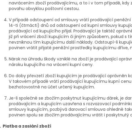
navrácením zboží prodávajícímu, a to i v tom případě, kdy
povahu obvyklou poštovní cestou.
V případě odstoupení od smlouvy vrátí prodávající peněžní 
14-ti (čtrnácti) dnů od odstoupení od kupní smlouvy kupuj
prodávající od kupujícího přijal. Prodávající je taktéž opráv
již při vrácení zboží kupujícím či jiným způsobem, pokud s t
nevzniknou tím kupujícímu další náklady. Odstoupí-li kupují
povinen vrátit přijaté peněžní prostředky kupujícímu dříve, n
Nárok na úhradu škody vzniklé na zboží je prodávající opráv
nároku kupujícího na vrácení kupní ceny.
Do doby převzetí zboží kupujícím je prodávající oprávněn k
V takovém případě vrátí prodávající kupujícímu kupní cenu
bezhotovostně na účet určený kupujícím.
Je-li společně se zbožím poskytnut kupujícímu dárek, je d
prodávajícím a kupujícím uzavřena s rozvazovací podmínkou
smlouvy kupujícím, pozbývá darovací smlouva ohledně takov
povinen spolu se zbožím prodávajícímu vrátit i poskytnutý 
. Platba a zaslání zboží