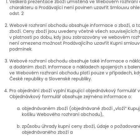
Veškerá prezentace zboží umístěná ve Webovém rozhraní 
charakteru a Prodávající není povinen uzavřít Smlouvu ohle
odst. 2
Webové rozhraní obchodu obsahuje informace o zboží, a to
zboží. Ceny zboží jsou uvedeny včetně všech souvisejících 
v platnosti po dobu, kdy jsou zobrazovány ve webovém ro
není omezena možnost Prodávajícího uzavřít Kupní smlouvu
podmínek.
Webové rozhraní obchodu obsahuje také informace o nákl
a dodáním zboží. Informace o nákladech spojených s bal
ve Webovém rozhraní obchodu platí pouze v případech, kd
České republiky a Slovenské republiky.
Pro objednání zboží vyplní Kupující objednávkový formulá
Objednávkový formulář obsahuje zejména informace o:
objednávaném zboží (objednávané zboží „vloží“ Kupuj
košíku Webového rozhraní obchodu),
způsobu úhrady kupní ceny zboží, údaje o požadova
objednávaného zboží a