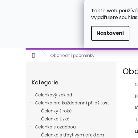
Přejít
723925668
na
Tento web používá
obsah
vyjadřujete souhlas
Nastavení
Čelenkový základ
Čelenka pro každodenní př
Domů
Obchodní podmínky
P
Obc
o
Přeskočit
s
Kategorie
kategorie
t
1
r
Čelenkový základ
P
a
Čelenka pro každodenní příležitost
n
I
Čelenky široké
n
í
Čelenka úzká
T
p
Čelenka s ozdobou
E
a
Čelenka s třpytivým efektem