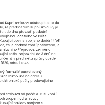
 od Kupní smlouvy odstoupit, a to do
padě, že předmětem Kupní smlouvy je
ůta ode dne převzetí poslední
ávajícímu odesláno ve lhůtě
upující povinen po jeho dodání třetí
dě, že je dodané zboží poškozené, je
 smluvního Přepravce, zejména
jící zašle nejpozději do 3 dnů na
 přičemž v předmětu zprávy uvede
1829, odst. 1, NOZ.
rový formulář poskytovaný
asílat mimo jiné na adresu
elektronické pošty prodávajícího
upní smlouva od počátku ruší. Zboží
d odstoupení od smlouvy
kupující náklady spojené s