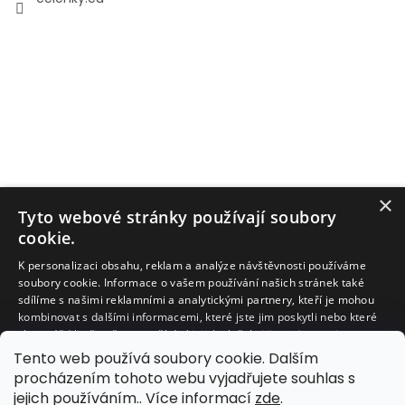
×
Tyto webové stránky používají soubory
cookie.
K personalizaci obsahu, reklam a analýze návštěvnosti používáme
soubory cookie. Informace o vašem používání našich stránek také
sdílíme s našimi reklamními a analytickými partnery, kteří je mohou
kombinovat s dalšími informacemi, které jste jim poskytli nebo které
Facebook
shromáždili při vašem používání jejich služeb.
Více informací
Tento web používá soubory cookie. Dalším
NEZBYTNĚ NUTNÉ SOUBORY
procházením tohoto webu vyjadřujete souhlas s
jejich používáním.. Více informací
zde
.