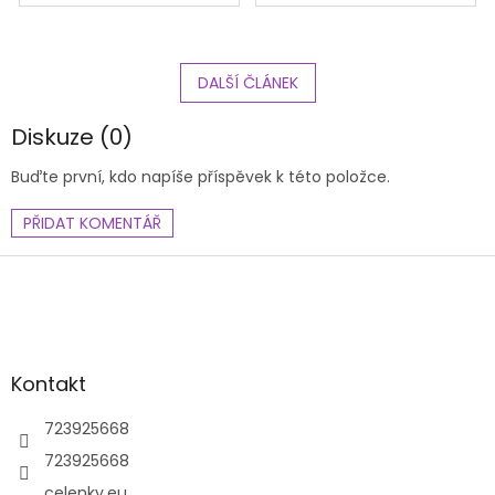
DALŠÍ ČLÁNEK
Diskuze (0)
Buďte první, kdo napíše příspěvek k této položce.
PŘIDAT KOMENTÁŘ
Z
á
p
a
t
Kontakt
í
723925668
723925668
celenky.eu