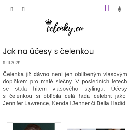
Přejít
NÁKUP
na
obsah
KOŠÍK
Jak na účesy s čelenkou
19.11.2025
Čelenka již dávno není jen oblíbeným vlasovým
doplňkem pro malé slečny. V posledních letech
se stala hitem vlasového stylingu. Účesy
s čelenkou si oblíbila celá řada celebrit jako
Jennifer Lawrence, Kendall Jenner či Bella Hadid