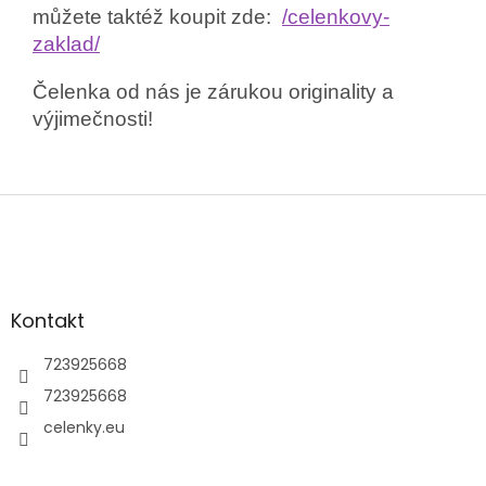
můžete taktéž koupit zde:
/celenkovy-
zaklad/
Čelenka od nás je zárukou originality a
výjimečnosti!
Z
á
p
a
t
Kontakt
í
723925668
723925668
celenky.eu