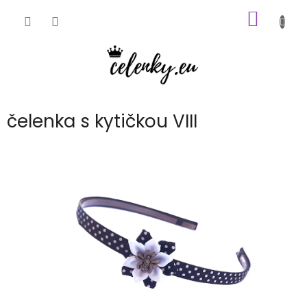
Přejít
NÁKUP
na
obsah
KOŠÍK
čelenka s kytičkou VIII