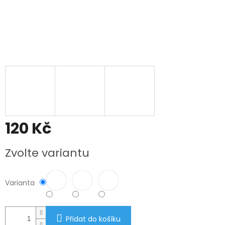
120 Kč
Měrná
Zvolte variantu
cena:
Varianta
Přidat do košíku