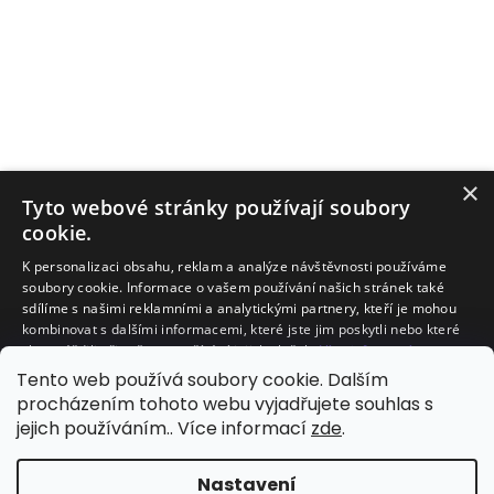
×
Tyto webové stránky používají soubory
cookie.
K personalizaci obsahu, reklam a analýze návštěvnosti používáme
soubory cookie. Informace o vašem používání našich stránek také
sdílíme s našimi reklamními a analytickými partnery, kteří je mohou
kombinovat s dalšími informacemi, které jste jim poskytli nebo které
Facebook
shromáždili při vašem používání jejich služeb.
Více informací
Tento web používá soubory cookie. Dalším
NEZBYTNĚ NUTNÉ SOUBORY
procházením tohoto webu vyjadřujete souhlas s
jejich používáním.. Více informací
zde
.
VÝKONOVÉ SOUBORY
SOUBORY CÍLENÍ
Nastavení
Vytvořil Shoptet
FUNKČNÍ SOUBORY