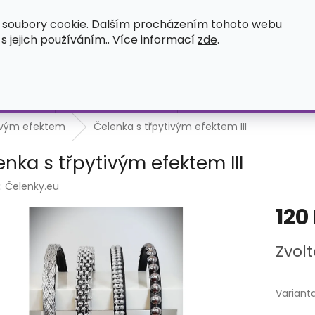
OSVĚDČENÍ O ZÁPISU UŽITNÉHO VZORU
ČASTÉ DOTAZY
O
 soubory cookie. Dalším procházením tohoto webu
 s jejich používáním.. Více informací
zde
.
HLEDAT
íležitost
Čelenka s ozdobou
Měnitelné elementy na č
tivým efektem
Čelenka s třpytivým efektem III
enka s třpytivým efektem III
:
Čelenky.eu
120
Měrná
Zvolt
cena:
Variant