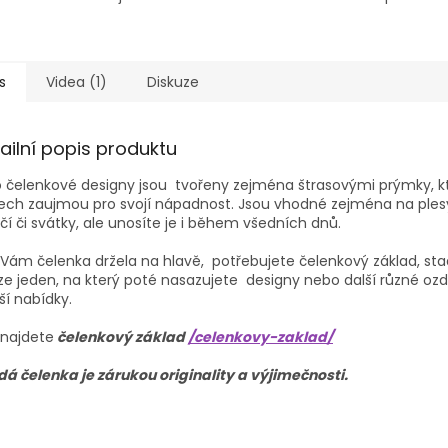
s
Videa (1)
Diskuze
ailní popis produktu
 čelenkové designy jsou tvořeny zejména štrasovými prýmky, k
ech zaujmou pro svojí nápadnost. Jsou vhodné zejména na plesy
čí či svátky, ale unosíte je i během všedních dnů.
Vám čelenka držela na hlavě, potřebujete čelenkový základ, st
e jeden, na který poté nasazujete designy nebo další různé oz
ší nabídky.
 najdete
čelenkový základ
/celenkovy-zaklad/
á čelenka je zárukou originality a výjimečnosti.