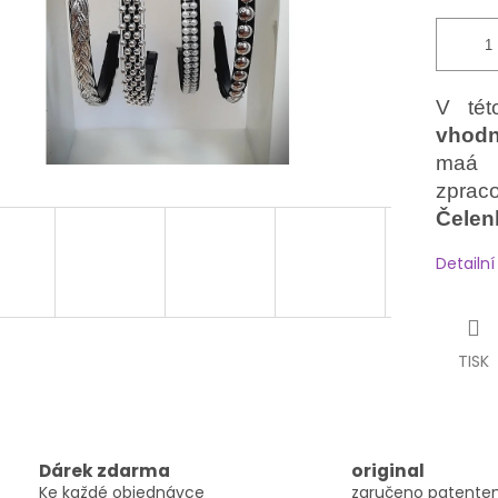
V tét
vhodn
maá 
zpraco
Čelen
Detailn
TISK
Dárek zdarma
original
Ke každé objednávce
zaručeno patent