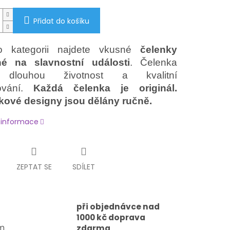
Přidat do košíku
o kategorii najdete vkusné
čelenky
é na slavnostní události
. Čelenka
dlouhou životnost a kvalitní
vání.
Každá čelenka je originál.
kové designy jsou dělány ručně.
í informace
ZEPTAT SE
SDÍLET
při objednávce nad
1000 kč doprava
em
zdarma