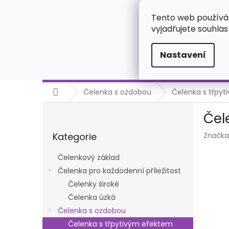
Přejít
723925668
na
Tento web používá
obsah
vyjadřujete souhlas
Nastavení
Čelenkový základ
Čelenka pro každodenní př
Domů
Čelenka s ozdobou
Čelenka s třpy
P
Čel
o
Přeskočit
s
Kategorie
Značka
kategorie
t
r
Čelenkový základ
a
Čelenka pro každodenní příležitost
n
Čelenky široké
n
í
Čelenka úzká
p
Čelenka s ozdobou
a
Čelenka s třpytivým efektem