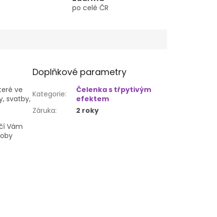
po celé ČR
Doplňkové parametry
teré ve
Čelenka s třpytivým
Kategorie
:
, svatby,
efektem
Záruka
:
2 roky
ačí Vám
doby