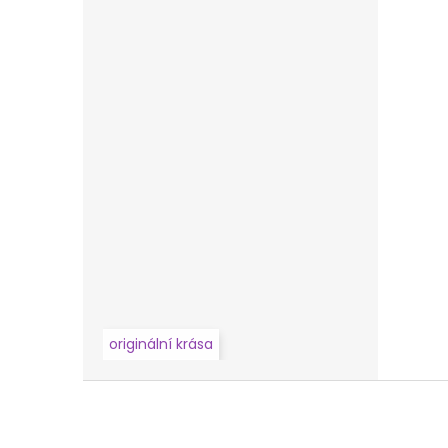
originální krása
Z
á
p