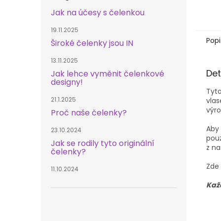
Jak na účesy s čelenkou
19.11.2025
Popi
Široké čelenky jsou IN
13.11.2025
Det
Jak lehce vyměnit čelenkové
designy!
Tyto
21.1.2025
vlas
výro
Proč naše čelenky?
Aby 
23.10.2024
pouz
Jak se rodily tyto originální
z na
čelenky?
Zde
11.10.2024
Každ