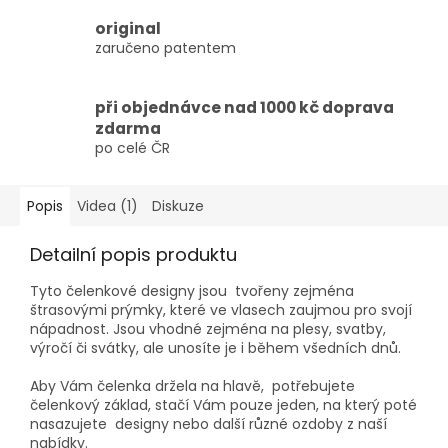
original
zaručeno patentem
při objednávce nad 1000 kč doprava
zdarma
po celé ČR
Popis
Videa (1)
Diskuze
Detailní popis produktu
Tyto čelenkové designy jsou tvořeny zejména
štrasovými prýmky, které ve vlasech zaujmou pro svojí
nápadnost. Jsou vhodné zejména na plesy, svatby,
výročí či svátky, ale unosíte je i během všedních dnů.
Aby Vám čelenka držela na hlavě, potřebujete
čelenkový základ, stačí Vám pouze jeden, na který poté
nasazujete designy nebo další různé ozdoby z naší
nabídky.