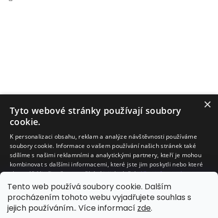
×
Tyto webové stránky používají soubory
cookie.
K personalizaci obsahu, reklam a analýze návštěvnosti používáme
soubory cookie. Informace o vašem používání našich stránek také
sdílíme s našimi reklamními a analytickými partnery, kteří je mohou
kombinovat s dalšími informacemi, které jste jim poskytli nebo které
Facebook
shromáždili při vašem používání jejich služeb.
Více informací
Tento web používá soubory cookie. Dalším
NEZBYTNĚ NUTNÉ SOUBORY
procházením tohoto webu vyjadřujete souhlas s
jejich používáním.. Více informací
zde
.
VÝKONOVÉ SOUBORY
SOUBORY CÍLENÍ