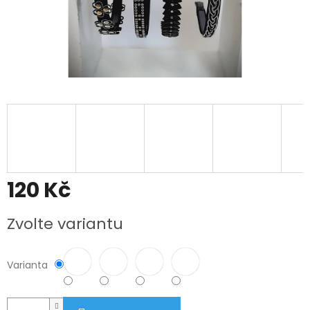
120 Kč
Měrná
Zvolte variantu
cena:
Varianta