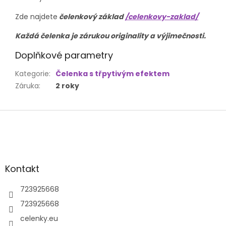
Zde najdete
čelenkový základ
/celenkovy-zaklad/
Každá čelenka je zárukou originality a výjimečnosti.
Doplňkové parametry
Kategorie
:
Čelenka s třpytivým efektem
Záruka
:
2 roky
Z
á
p
a
t
Kontakt
í
723925668
723925668
celenky.eu