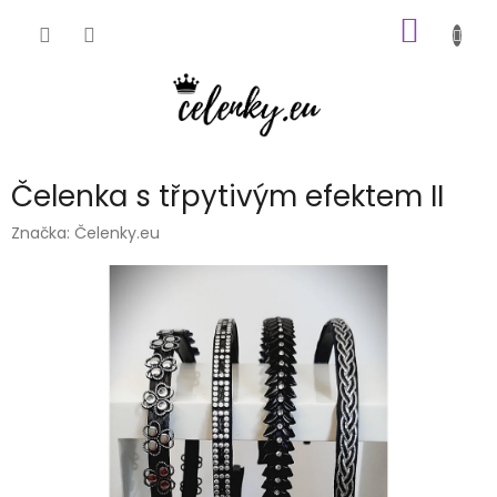
Přejít
NÁKUP
na
obsah
KOŠÍK
Čelenka s třpytivým efektem II
Značka:
Čelenky.eu