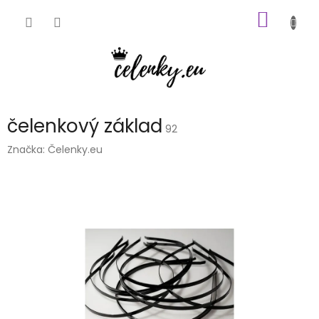
Přejít
NÁKUP
na
obsah
KOŠÍK
čelenkový základ
92
Značka:
Čelenky.eu