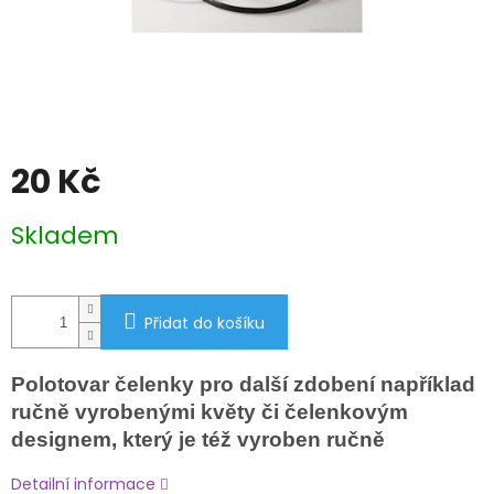
20 Kč
Měrná
Skladem
cena:
Přidat do košíku
Polotovar čelenky pro další zdobení například
ručně vyrobenými květy či čelenkovým
designem, který je též vyroben ručně
Detailní informace