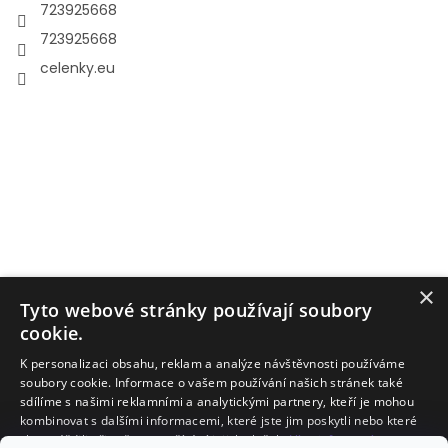
723925668
723925668
celenky.eu
×
Tyto webové stránky používají soubory
cookie.
K personalizaci obsahu, reklam a analýze návštěvnosti používáme
soubory cookie. Informace o vašem používání našich stránek také
sdílíme s našimi reklamními a analytickými partnery, kteří je mohou
kombinovat s dalšími informacemi, které jste jim poskytli nebo které
Facebook
shromáždili při vašem používání jejich služeb.
Více informací