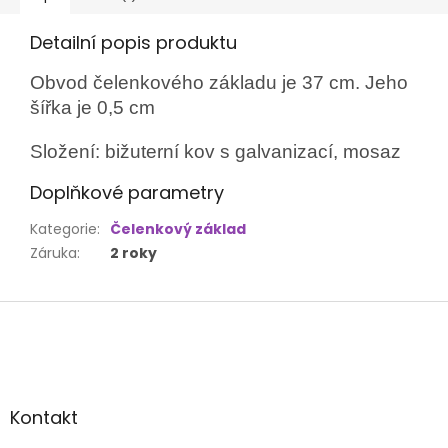
Detailní popis produktu
Obvod čelenkového základu je 37 cm. Jeho
šířka je 0,5 cm
Složení: bižuterní kov s galvanizací, mosaz
Doplňkové parametry
Kategorie
:
Čelenkový základ
Záruka
:
2 roky
Z
á
p
a
t
Kontakt
í