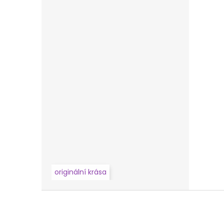
originální krása
Z
á
p