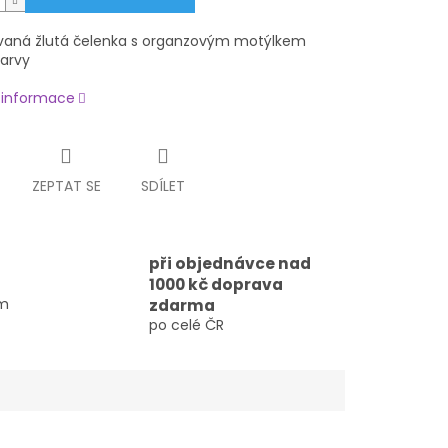
vaná žlutá čelenka s organzovým motýlkem
barvy
í informace
ZEPTAT SE
SDÍLET
při objednávce nad
1000 kč doprava
em
zdarma
po celé ČR