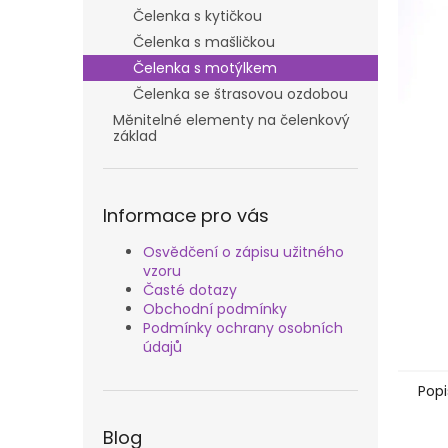
n
Čelenka s kytičkou
e
Čelenka s mašličkou
l
Čelenka s motýlkem
Čelenka se štrasovou ozdobou
Měnitelné elementy na čelenkový
základ
Informace pro vás
Osvědčení o zápisu užitného
vzoru
Časté dotazy
Obchodní podmínky
Podmínky ochrany osobních
údajů
Popi
Blog