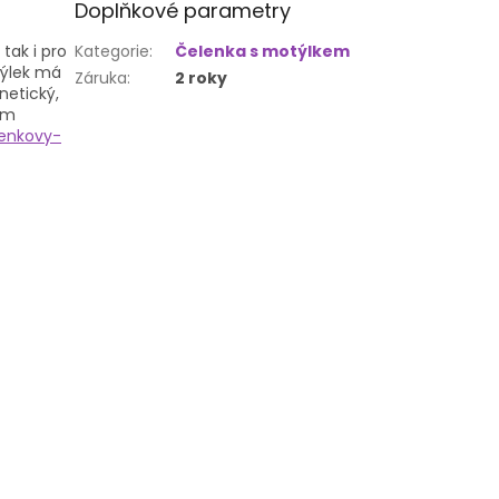
Doplňkové parametry
tak i pro
Kategorie
:
Čelenka s motýlkem
otýlek má
Záruka
:
2 roky
netický,
ém
lenkovy-