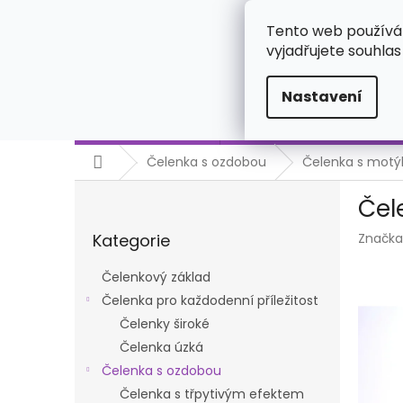
Přejít
723925668
na
Tento web používá
obsah
vyjadřujete souhlas
Nastavení
Čelenkový základ
Čelenka pro každodenní př
Domů
Čelenka s ozdobou
Čelenka s motý
P
Čel
o
Přeskočit
s
Kategorie
Značka
kategorie
t
r
Čelenkový základ
a
Čelenka pro každodenní příležitost
n
Čelenky široké
n
í
Čelenka úzká
p
Čelenka s ozdobou
a
Čelenka s třpytivým efektem