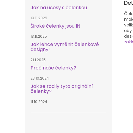
Det
Jak na účesy s čelenkou
Čele
19.11.2025
malé
veli
Široké čelenky jsou IN
aby 
desi
13.11.2025
zakl
Jak lehce vyměnit čelenkové
designy!
21.1.2025
Proč naše čelenky?
23.10.2024
Jak se rodily tyto originální
čelenky?
11.10.2024