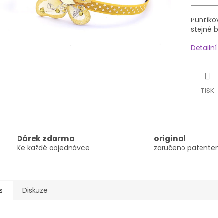
Puntíko
stejné 
Detailn
TISK
Dárek zdarma
original
Ke každé objednávce
zaručeno patent
s
Diskuze