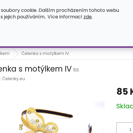
OSVĚDČENÍ O ZÁPISU UŽITNÉHO VZORU
ČASTÉ DOTAZY
O
 soubory cookie. Dalším procházením tohoto webu
 s jejich používáním.. Více informací
zde
.
HLEDAT
íležitost
Čelenka s ozdobou
Měnitelné elementy na č
lkem
Čelenka s motýlkem IV
enka s motýlkem IV
155
:
Čelenky.eu
85 
Měrná
Skla
cena: