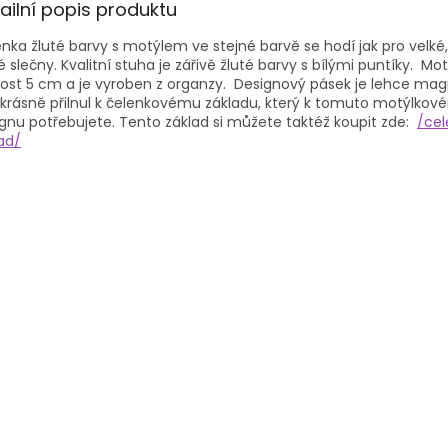
ailní popis produktu
nka žluté barvy s motýlem ve stejné barvě se hodí jak pro velké, 
 slečny. Kvalitní stuha je zářivě žluté barvy s bílými puntíky. M
kost 5 cm a je vyroben z organzy. Designový pásek je lehce mag
krásně přilnul k čelenkovému základu, který k tomuto motýlkov
gnu potřebujete. Tento základ si můžete taktéž koupit zde:
/ce
ad/